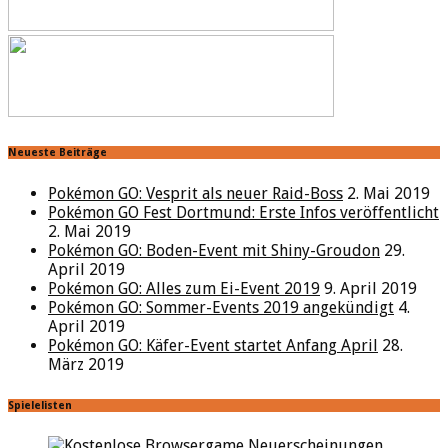
Neueste Beiträge
Pokémon GO: Vesprit als neuer Raid-Boss
2. Mai 2019
Pokémon GO Fest Dortmund: Erste Infos veröffentlicht
2. Mai 2019
Pokémon GO: Boden-Event mit Shiny-Groudon
29.
April 2019
Pokémon GO: Alles zum Ei-Event 2019
9. April 2019
Pokémon GO: Sommer-Events 2019 angekündigt
4.
April 2019
Pokémon GO: Käfer-Event startet Anfang April
28.
März 2019
Spielelisten