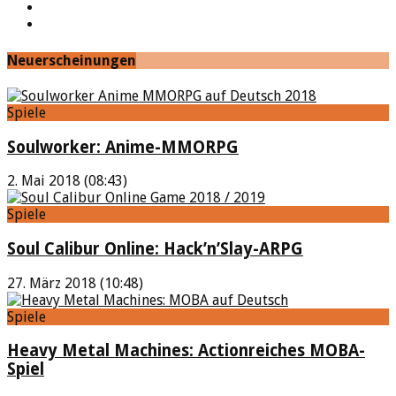
Google+
Feed
Neuerscheinungen
Spiele
Soulworker: Anime-MMORPG
2. Mai 2018 (08:43)
Spiele
Soul Calibur Online: Hack’n’Slay-ARPG
27. März 2018 (10:48)
Spiele
Heavy Metal Machines: Actionreiches MOBA-
Spiel