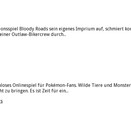
onsspiel Bloody Roads sein eigenes Imprium auf, schmiert kor
seiner Outlaw-Bikercrew durch...
stenloses Onlinespiel für Pokémon-Fans. Wilde Tiere und Mons
u bringen. Es ist Zeit für ein...
rs