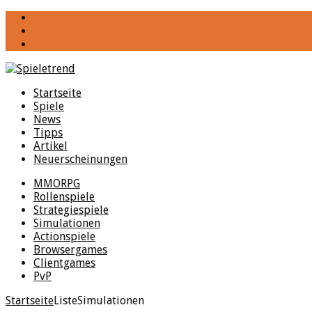
YouTube
Facebook
Twitter
Startseite
Spiele
News
Tipps
Artikel
Neuerscheinungen
MMORPG
Rollenspiele
Strategiespiele
Simulationen
Actionspiele
Browsergames
Clientgames
PvP
Startseite
Liste
Simulationen