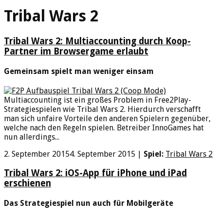
Tribal Wars 2
Tribal Wars 2: Multiaccounting durch Koop-
Partner im Browsergame erlaubt
Gemeinsam spielt man weniger einsam
Multiaccounting ist ein großes Problem in Free2Play-
Strategiespielen wie Tribal Wars 2. Hierdurch verschafft
man sich unfaire Vorteile den anderen Spielern gegenüber,
welche nach den Regeln spielen. Betreiber InnoGames hat
nun allerdings...
2. September 2015
4. September 2015
|
Spiel:
Tribal Wars 2
Tribal Wars 2: iOS-App für iPhone und iPad
erschienen
Das Strategiespiel nun auch für Mobilgeräte