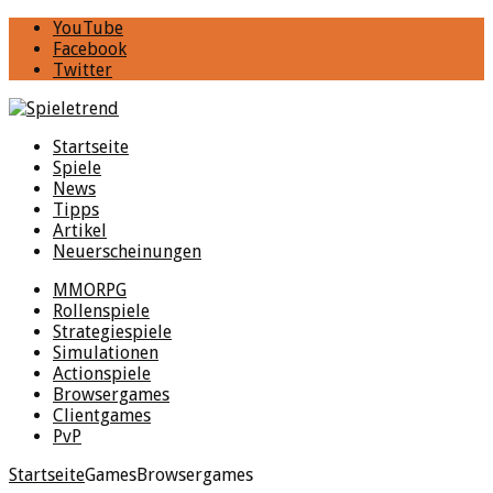
YouTube
Facebook
Twitter
Startseite
Spiele
News
Tipps
Artikel
Neuerscheinungen
MMORPG
Rollenspiele
Strategiespiele
Simulationen
Actionspiele
Browsergames
Clientgames
PvP
Startseite
Games
Browsergames