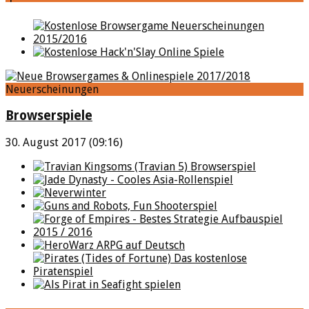
Neuerscheinungen
Browserspiele
30. August 2017 (09:16)