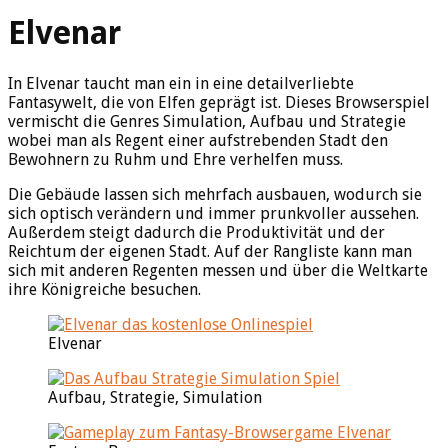
Elvenar
In Elvenar taucht man ein in eine detailverliebte
Fantasywelt, die von Elfen geprägt ist. Dieses Browserspiel
vermischt die Genres Simulation, Aufbau und Strategie
wobei man als Regent einer aufstrebenden Stadt den
Bewohnern zu Ruhm und Ehre verhelfen muss.
Die Gebäude lassen sich mehrfach ausbauen, wodurch sie
sich optisch verändern und immer prunkvoller aussehen.
Außerdem steigt dadurch die Produktivität und der
Reichtum der eigenen Stadt. Auf der Rangliste kann man
sich mit anderen Regenten messen und über die Weltkarte
ihre Königreiche besuchen.
Elvenar
Aufbau, Strategie, Simulation