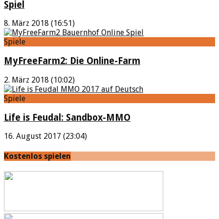
Spiel
8. März 2018 (16:51)
Spiele
MyFreeFarm2: Die Online-Farm
2. März 2018 (10:02)
Spiele
Life is Feudal: Sandbox-MMO
16. August 2017 (23:04)
Kostenlos spielen