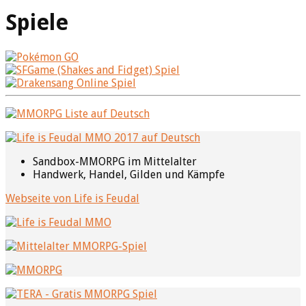
Spiele
Sandbox-MMORPG im Mittelalter
Handwerk, Handel, Gilden und Kämpfe
Webseite von Life is Feudal