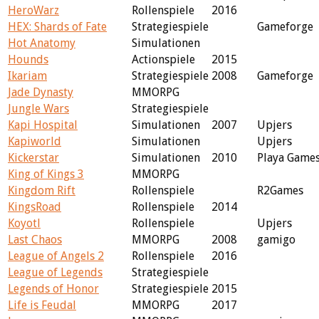
HeroWarz
Rollenspiele
2016
HEX: Shards of Fate
Strategiespiele
Gameforge
Hot Anatomy
Simulationen
Hounds
Actionspiele
2015
Ikariam
Strategiespiele
2008
Gameforge
Jade Dynasty
MMORPG
Jungle Wars
Strategiespiele
Kapi Hospital
Simulationen
2007
Upjers
Kapiworld
Simulationen
Upjers
Kickerstar
Simulationen
2010
Playa Game
King of Kings 3
MMORPG
Kingdom Rift
Rollenspiele
R2Games
KingsRoad
Rollenspiele
2014
Koyotl
Rollenspiele
Upjers
Last Chaos
MMORPG
2008
gamigo
League of Angels 2
Rollenspiele
2016
League of Legends
Strategiespiele
Legends of Honor
Strategiespiele
2015
Life is Feudal
MMORPG
2017