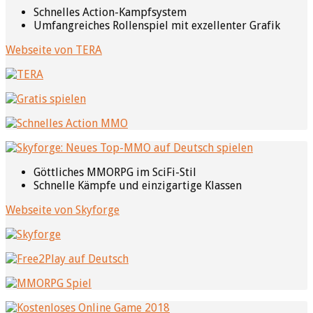
Schnelles Action-Kampfsystem
Umfangreiches Rollenspiel mit exzellenter Grafik
Webseite von TERA
Göttliches MMORPG im SciFi-Stil
Schnelle Kämpfe und einzigartige Klassen
Webseite von Skyforge