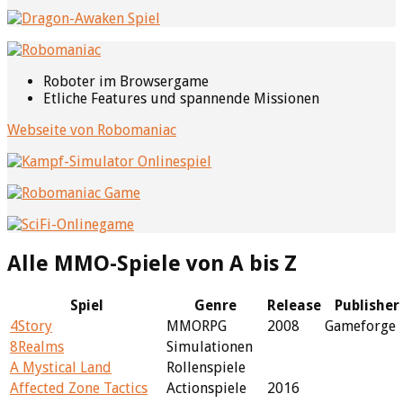
Roboter im Browsergame
Etliche Features und spannende Missionen
Webseite von Robomaniac
Alle MMO-Spiele von A bis Z
Spiel
Genre
Release
Publisher
4Story
MMORPG
2008
Gameforge
8Realms
Simulationen
A Mystical Land
Rollenspiele
Affected Zone Tactics
Actionspiele
2016