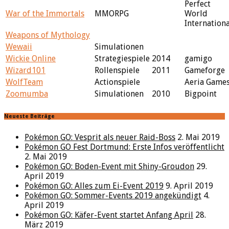
Perfect
War of the Immortals
MMORPG
World
Internationa
Weapons of Mythology
Wewaii
Simulationen
Wickie Online
Strategiespiele
2014
gamigo
Wizard101
Rollenspiele
2011
Gameforge
WolfTeam
Actionspiele
Aeria Game
Zoomumba
Simulationen
2010
Bigpoint
Neueste Beiträge
Pokémon GO: Vesprit als neuer Raid-Boss
2. Mai 2019
Pokémon GO Fest Dortmund: Erste Infos veröffentlicht
2. Mai 2019
Pokémon GO: Boden-Event mit Shiny-Groudon
29.
April 2019
Pokémon GO: Alles zum Ei-Event 2019
9. April 2019
Pokémon GO: Sommer-Events 2019 angekündigt
4.
April 2019
Pokémon GO: Käfer-Event startet Anfang April
28.
März 2019