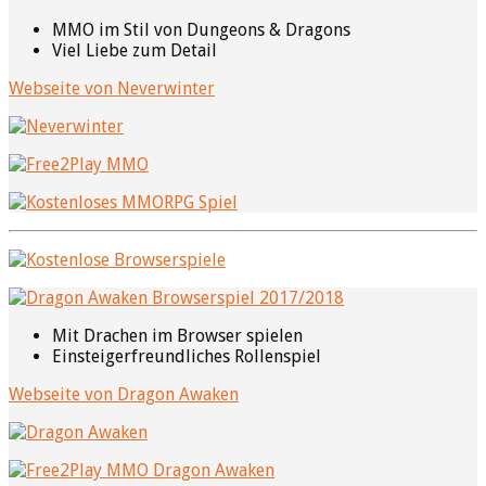
MMO im Stil von Dungeons & Dragons
Viel Liebe zum Detail
Webseite von Neverwinter
Mit Drachen im Browser spielen
Einsteigerfreundliches Rollenspiel
Webseite von Dragon Awaken