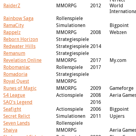
RaiderZ
MMORPG
2012
World
Internationa
Rainbow Saga
Rollenspiele
RamaCity
Simulationen
Bigpoint
Rappelz
MMORPG
2008
Webzen
Reborn Horizon
Strategiespiele
Redwater Hills
Strategiespiele
2014
Remanum
Strategiespiele
Revelation Online
MMORPG
2017
My.com
Robomaniac
Rollenspiele
2017
Romadoria
Strategiespiele
Royal Quest
MMORPG
Runes of Magic
MMORPG
2009
Gameforge
S4 League
Actionspiele
2008
Aeria Game
SAO's Legend
2016
Seafight
Actionspiele
2006
Bigpoint
Secret Relict
Simulationen
2011
Upjers
Seven Lands
Rollenspiele
Shaiya
MMORPG
Aeria Game