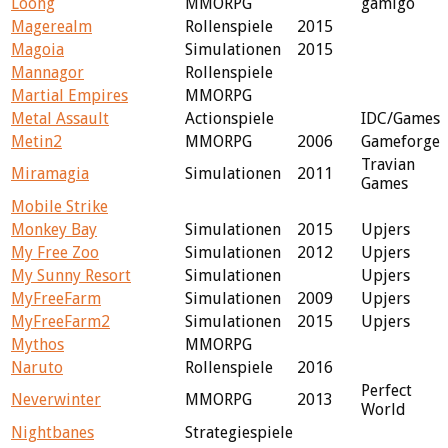
Loong
MMORPG
gamigo
Magerealm
Rollenspiele
2015
Magoia
Simulationen
2015
Mannagor
Rollenspiele
Martial Empires
MMORPG
Metal Assault
Actionspiele
IDC/Games
Metin2
MMORPG
2006
Gameforge
Travian
Miramagia
Simulationen
2011
Games
Mobile Strike
Monkey Bay
Simulationen
2015
Upjers
My Free Zoo
Simulationen
2012
Upjers
My Sunny Resort
Simulationen
Upjers
MyFreeFarm
Simulationen
2009
Upjers
MyFreeFarm2
Simulationen
2015
Upjers
Mythos
MMORPG
Naruto
Rollenspiele
2016
Perfect
Neverwinter
MMORPG
2013
World
Nightbanes
Strategiespiele