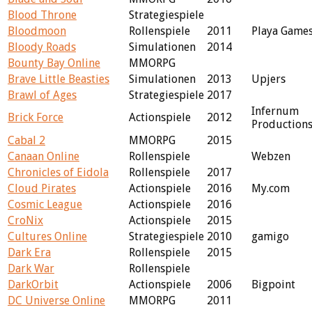
Blood Throne
Strategiespiele
Bloodmoon
Rollenspiele
2011
Playa Game
Bloody Roads
Simulationen
2014
Bounty Bay Online
MMORPG
Brave Little Beasties
Simulationen
2013
Upjers
Brawl of Ages
Strategiespiele
2017
Infernum
Brick Force
Actionspiele
2012
Production
Cabal 2
MMORPG
2015
Canaan Online
Rollenspiele
Webzen
Chronicles of Eidola
Rollenspiele
2017
Cloud Pirates
Actionspiele
2016
My.com
Cosmic League
Actionspiele
2016
CroNix
Actionspiele
2015
Cultures Online
Strategiespiele
2010
gamigo
Dark Era
Rollenspiele
2015
Dark War
Rollenspiele
DarkOrbit
Actionspiele
2006
Bigpoint
DC Universe Online
MMORPG
2011