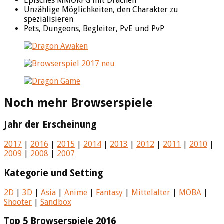
Episches MMORPG mit Drachen
Unzählige Möglichkeiten, den Charakter zu
spezialisieren
Pets, Dungeons, Begleiter, PvE und PvP
Noch mehr Browserspiele
Jahr der Erscheinung
2017
|
2016
|
2015
|
2014
|
2013
|
2012
|
2011
|
2010
|
2009
|
2008
|
2007
Kategorie und Setting
2D
|
3D
|
Asia
|
Anime
|
Fantasy
|
Mittelalter
|
MOBA
|
Shooter
|
Sandbox
Top 5 Browserspiele 2016