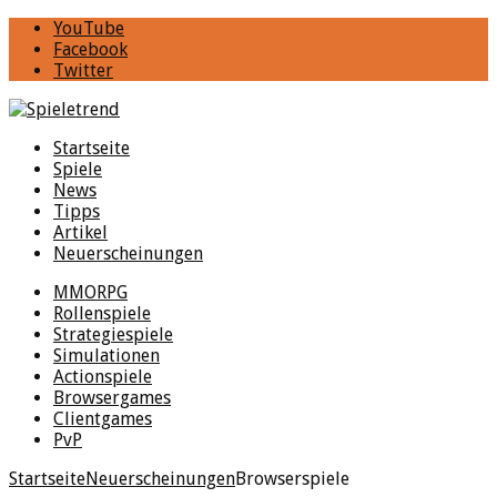
YouTube
Facebook
Twitter
Startseite
Spiele
News
Tipps
Artikel
Neuerscheinungen
MMORPG
Rollenspiele
Strategiespiele
Simulationen
Actionspiele
Browsergames
Clientgames
PvP
Startseite
Neuerscheinungen
Browserspiele