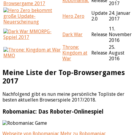
Robomaniac
Release
2017
Update
24. Januar
Hero Zero
2.0
2017
11.
Dark War
Release
November
2016
Throne:
25.
Kingdom at
Release
August
War
2016
Meine Liste der Top-Browsergames
2017
Nachfolgend gibt es nun meine persönliche Topliste der
besten aktuellen Browserspiele 2017/2018.
Robomaniac: Das Roboter-Onlinespiel
Webseite von Robomaniac
Mehr zu Robomaniac