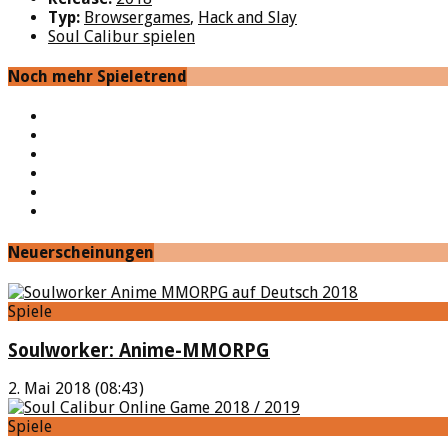
Typ:
Browsergames
,
Hack and Slay
Soul Calibur spielen
Noch mehr Spieletrend
YouTube
Facebook
Twitter
Twitch
Google+
Feed
Neuerscheinungen
Spiele
Soulworker: Anime-MMORPG
2. Mai 2018 (08:43)
Spiele