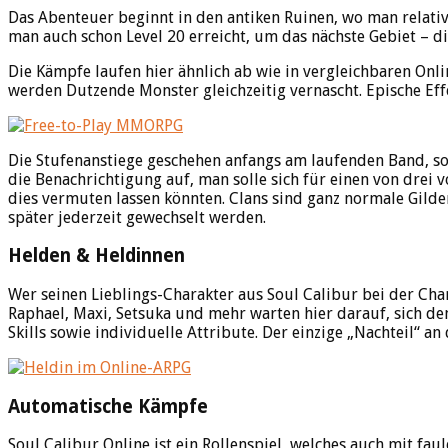
Das Abenteuer beginnt in den antiken Ruinen, wo man relativ
man auch schon Level 20 erreicht, um das nächste Gebiet – d
Die Kämpfe laufen hier ähnlich ab wie in vergleichbaren Onl
werden Dutzende Monster gleichzeitig vernascht. Epische Eff
Die Stufenanstiege geschehen anfangs am laufenden Band, sod
die Benachrichtigung auf, man solle sich für einen von drei 
dies vermuten lassen könnten. Clans sind ganz normale Gilden
später jederzeit gewechselt werden.
Helden & Heldinnen
Wer seinen Lieblings-Charakter aus Soul Calibur bei der Cha
Raphael, Maxi, Setsuka und mehr warten hier darauf, sich de
Skills sowie individuelle Attribute. Der einzige „Nachteil“ a
Automatische Kämpfe
Soul Calibur Online ist ein Rollenspiel, welches auch mit f