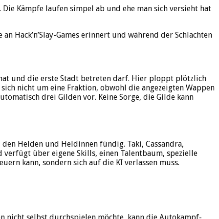
. Die Kämpfe laufen simpel ab und ehe man sich versieht hat
he an Hack’n’Slay-Games erinnert und während der Schlachten
t und die erste Stadt betreten darf. Hier ploppt plötzlich
s sich nicht um eine Fraktion, obwohl die angezeigten Wappen
utomatisch drei Gilden vor. Keine Sorge, die Gilde kann
i den Helden und Heldinnen fündig. Taki, Cassandra,
verfügt über eigene Skills, einen Talentbaum, spezielle
teuern kann, sondern sich auf die KI verlassen muss.
on nicht selbst durchspielen möchte, kann die Autokampf-