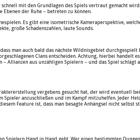
 schnell mit den Grundlagen des Spiels vertraut gemacht wird
ie Ebenen der Ruhe – betreten zu können.
inespielen. Es gibt eine isometrische Kameraperspektive, welc
ekte, große Schadenszahlen, laute Sounds.
ass man auch bald das nächste Wildnisgebiet durchgespielt ha
vorgeschlagenen Clans entscheiden. Achtung, hierbei handelt e
 – Allianzen aus unzähligen Spielern – und das Spiel schlägt a
raktererstellung vergebens gesucht hat, der wird eventuell be
m Spieler anzuschließen und im Kampf mitzuhelfen. Jeder Held 
n diesem Feature ist, dass man besagte Anhängsel nicht selbst s
aulen Spielern Hand in Hand geht. Wer einen bestimmten Dunge