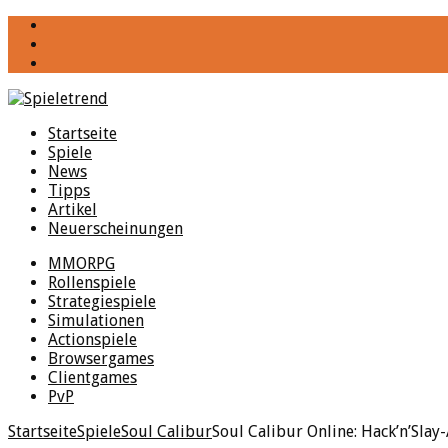
YouTube
Facebook
Twitter
Startseite
Spiele
News
Tipps
Artikel
Neuerscheinungen
MMORPG
Rollenspiele
Strategiespiele
Simulationen
Actionspiele
Browsergames
Clientgames
PvP
Startseite
Spiele
Soul Calibur
Soul Calibur Online: Hack’n’Slay