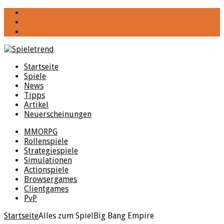
YouTube
Facebook
Twitter
Startseite
Spiele
News
Tipps
Artikel
Neuerscheinungen
MMORPG
Rollenspiele
Strategiespiele
Simulationen
Actionspiele
Browsergames
Clientgames
PvP
Startseite
Alles zum Spiel
Big Bang Empire