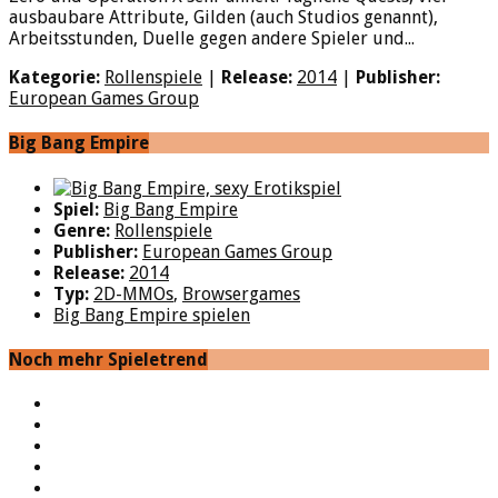
ausbaubare Attribute, Gilden (auch Studios genannt),
Arbeitsstunden, Duelle gegen andere Spieler und...
Kategorie:
Rollenspiele
|
Release:
2014
|
Publisher:
European Games Group
Big Bang Empire
Spiel:
Big Bang Empire
Genre:
Rollenspiele
Publisher:
European Games Group
Release:
2014
Typ:
2D-MMOs
,
Browsergames
Big Bang Empire spielen
Noch mehr Spieletrend
YouTube
Facebook
Twitter
Twitch
Google+