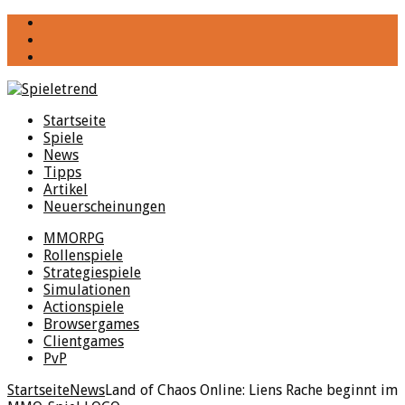
YouTube
Facebook
Twitter
Startseite
Spiele
News
Tipps
Artikel
Neuerscheinungen
MMORPG
Rollenspiele
Strategiespiele
Simulationen
Actionspiele
Browsergames
Clientgames
PvP
Startseite
News
Land of Chaos Online: Liens Rache beginnt im