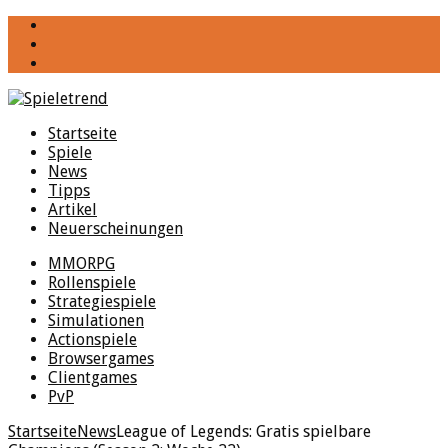
YouTube
Facebook
Twitter
Startseite
Spiele
News
Tipps
Artikel
Neuerscheinungen
MMORPG
Rollenspiele
Strategiespiele
Simulationen
Actionspiele
Browsergames
Clientgames
PvP
Startseite
News
League of Legends: Gratis spielbare