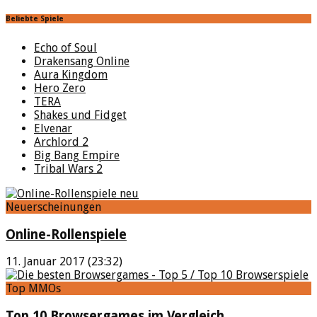
Beliebte Spiele
Echo of Soul
Drakensang Online
Aura Kingdom
Hero Zero
TERA
Shakes und Fidget
Elvenar
Archlord 2
Big Bang Empire
Tribal Wars 2
Neuerscheinungen
Online-Rollenspiele
11. Januar 2017 (23:32)
Top MMOs
Top 10 Browsergames im Vergleich