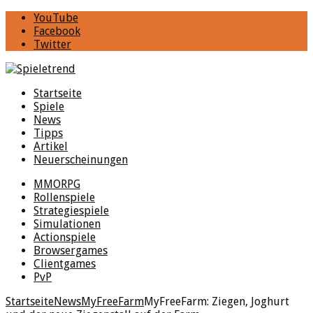
YouTube
Facebook
Twitter
Startseite
Spiele
News
Tipps
Artikel
Neuerscheinungen
MMORPG
Rollenspiele
Strategiespiele
Simulationen
Actionspiele
Browsergames
Clientgames
PvP
Startseite
News
MyFreeFarm
MyFreeFarm: Ziegen, Joghurt