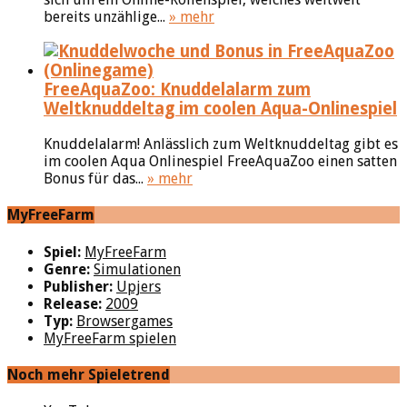
bereits unzählige...
» mehr
FreeAquaZoo: Knuddelalarm zum
Weltknuddeltag im coolen Aqua-Onlinespiel
Knuddelalarm! Anlässlich zum Weltknuddeltag gibt es
im coolen Aqua Onlinespiel FreeAquaZoo einen satten
Bonus für das...
» mehr
MyFreeFarm
Spiel:
MyFreeFarm
Genre:
Simulationen
Publisher:
Upjers
Release:
2009
Typ:
Browsergames
MyFreeFarm spielen
Noch mehr Spieletrend