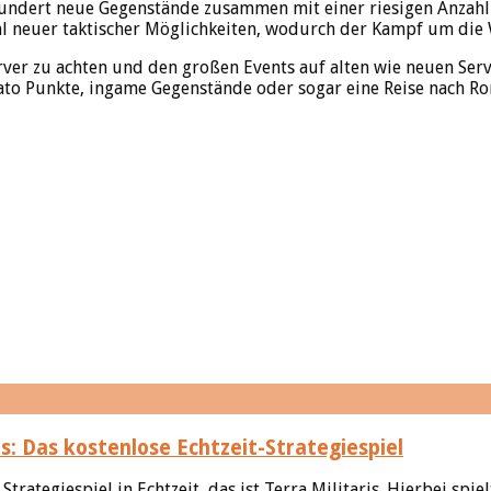
undert neue Gegenstände zusammen mit einer riesigen Anzahl a
hl neuer taktischer Möglichkeiten, wodurch der Kampf um die 
erver zu achten und den großen Events auf alten wie neuen Se
ato Punkte, ingame Gegenstände oder sogar eine Reise nach Ro
is: Das kostenlose Echtzeit-Strategiespiel
rategiespiel in Echtzeit, das ist Terra Militaris. Hierbei spie