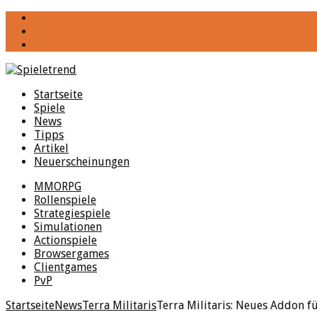
YouTube
Facebook
Twitter
Startseite
Spiele
News
Tipps
Artikel
Neuerscheinungen
MMORPG
Rollenspiele
Strategiespiele
Simulationen
Actionspiele
Browsergames
Clientgames
PvP
Startseite
News
Terra Militaris
Terra Militaris: Neues Addon f