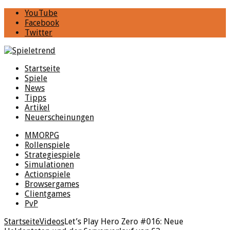
YouTube
Facebook
Twitter
Startseite
Spiele
News
Tipps
Artikel
Neuerscheinungen
MMORPG
Rollenspiele
Strategiespiele
Simulationen
Actionspiele
Browsergames
Clientgames
PvP
Startseite
Videos
Let’s Play Hero Zero #016: Neue