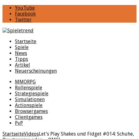
YouTube
Facebook
Twitter
Startseite
Spiele
News
Tipps
Artikel
Neuerscheinungen
MMORPG
Rollenspiele
Strategiespiele
Simulationen
Actionspiele
Browsergames
Clientgames
PvP
Startseite
Videos
Let’s Play Shakes und Fidget #014: Schuhe,