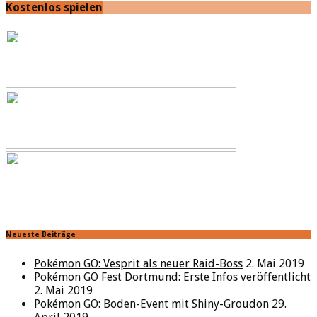
Kostenlos spielen
Neueste Beiträge
Pokémon GO: Vesprit als neuer Raid-Boss
2. Mai 2019
Pokémon GO Fest Dortmund: Erste Infos veröffentlicht
2. Mai 2019
Pokémon GO: Boden-Event mit Shiny-Groudon
29.