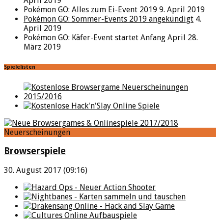
April 2019
Pokémon GO: Alles zum Ei-Event 2019
9. April 2019
Pokémon GO: Sommer-Events 2019 angekündigt
4.
April 2019
Pokémon GO: Käfer-Event startet Anfang April
28.
März 2019
Spielelisten
Neuerscheinungen
Browserspiele
30. August 2017 (09:16)