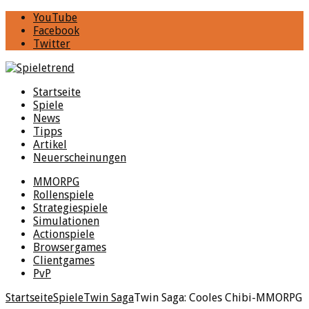
YouTube
Facebook
Twitter
Startseite
Spiele
News
Tipps
Artikel
Neuerscheinungen
MMORPG
Rollenspiele
Strategiespiele
Simulationen
Actionspiele
Browsergames
Clientgames
PvP
Startseite
Spiele
Twin Saga
Twin Saga: Cooles Chibi-MMORPG