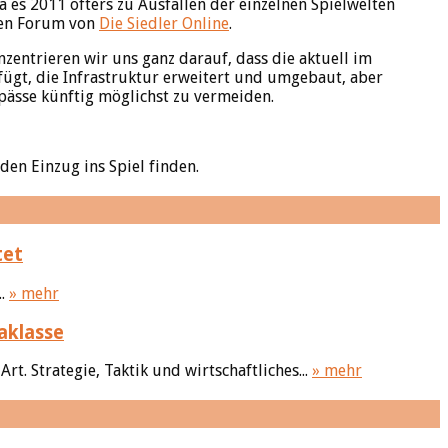
a es 2011 öfters zu Ausfällen der einzelnen Spielwelten
len Forum von
Die Siedler Online
.
zentrieren wir uns ganz darauf, dass die aktuell im
fügt, die Infrastruktur erweitert und umgebaut, aber
ässe künftig möglichst zu vermeiden.
n Einzug ins Spiel finden.
tet
..
» mehr
aklasse
t. Strategie, Taktik und wirtschaftliches...
» mehr