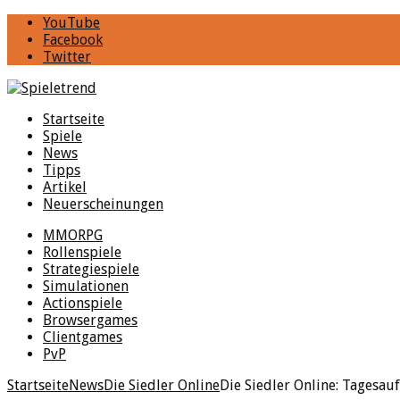
YouTube
Facebook
Twitter
Startseite
Spiele
News
Tipps
Artikel
Neuerscheinungen
MMORPG
Rollenspiele
Strategiespiele
Simulationen
Actionspiele
Browsergames
Clientgames
PvP
Startseite
News
Die Siedler Online
Die Siedler Online: Tagesau