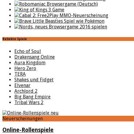
Beliebte Spiele
Echo of Soul
Drakensang Online
Aura Kingdom
Hero Zero
TERA
Shakes und Fidget
Elvenar
Archlord 2
Big Bang Empire
Tribal Wars 2
Neuerscheinungen
Online-Rollenspiele