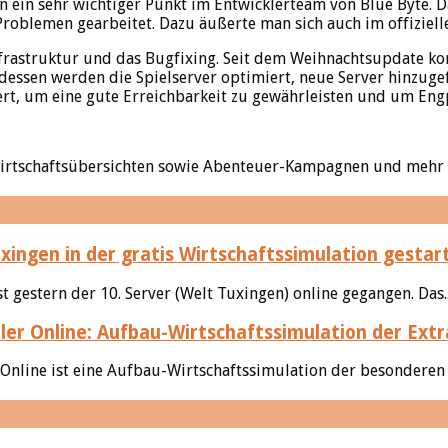
n ein sehr wichtiger Punkt im Entwicklerteam von Blue Byte. D
roblemen gearbeitet. Dazu äußerte man sich auch im offiziel
Infrastruktur und das Bugfixing. Seit dem Weihnachtsupdate kon
 dessen werden die Spielserver optimiert, neue Server hinzuge
t, um eine gute Erreichbarkeit zu gewährleisten und um Engp
irtschaftsübersichten sowie Abenteuer-Kampagnen und mehr de
uxingen in der gratis Wirtschaftssimulation gestar
st gestern der 10. Server (Welt Tuxingen) online gegangen. Das.
ler Online: Aufbau-Wirtschaftssimulation der Extr
Online ist eine Aufbau-Wirtschaftssimulation der besonderen Ar