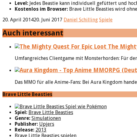
Level:
Jedes Beastie kann individuell gefüttert und hoc
Kostenlos im Browser:
Brave Little Beasties wird ohn
20. April 2014
20. Juni 2017
Daniel Schilling
Spiele
Auch interessant
The Mighty
Umfangreiches Clientgame mit Monsterhorden: Für den N
Das MMO für alle Anime-Fans: Bei Aura Kingdom handelt
Brave Little Beasties
Spiel:
Brave Little Beasties
Genre:
Simulationen
Publisher:
Upjers
Release:
2013
Brave Little Beasties spielen