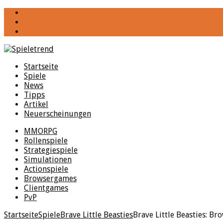
YouTube
Facebook
Twitter
Startseite
Spiele
News
Tipps
Artikel
Neuerscheinungen
MMORPG
Rollenspiele
Strategiespiele
Simulationen
Actionspiele
Browsergames
Clientgames
PvP
Startseite
Spiele
Brave Little Beasties
Brave Little Beasties: B