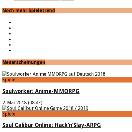
Noch mehr Spieletrend
YouTube
Facebook
Twitter
Twitch
Google+
Feed
Neuerscheinungen
Spiele
Soulworker: Anime-MMORPG
2. Mai 2018 (08:43)
Spiele
Soul Calibur Online: Hack’n’Slay-ARPG