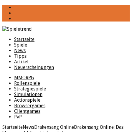
YouTube
Facebook
Twitter
Startseite
Spiele
News
Tipps
Artikel
Neuerscheinungen
MMORPG
Rollenspiele
Strategiespiele
Simulationen
Actionspiele
Browsergames
Clientgames
PvP
Startseite
News
Drakensang Online
Drakensang Online: Das