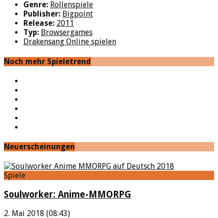
Genre:
Rollenspiele
Publisher:
Bigpoint
Release:
2011
Typ:
Browsergames
Drakensang Online spielen
Noch mehr Spieletrend
YouTube
Facebook
Twitter
Twitch
Google+
Feed
Neuerscheinungen
Spiele
Soulworker: Anime-MMORPG
2. Mai 2018 (08:43)