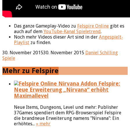
Das ganze Gameplay-Video zu
Felspire Online
gibt es
auch auf dem
YouTube-Kanal Spieletrend
.
Noch mehr Videos dieser Art sind in der
Angespielt-
Playlist
zu finden.
30. November 2015
30. November 2015
Daniel Schilling
Spiele
Mehr zu Felspire
Felspire:
Neue Erweiterung „Nirvana“ erhöht
Maximallevel
Neue Items, Dungeons, Level und mehr: Publisher
37Games spendiert dem RPG-Browserspiel Felspire
die brandneue Erweiterung namens "Nirvana": Ein
erhöhtes...
» mehr