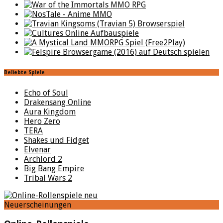
Beliebte Spiele
Echo of Soul
Drakensang Online
Aura Kingdom
Hero Zero
TERA
Shakes und Fidget
Elvenar
Archlord 2
Big Bang Empire
Tribal Wars 2
Neuerscheinungen