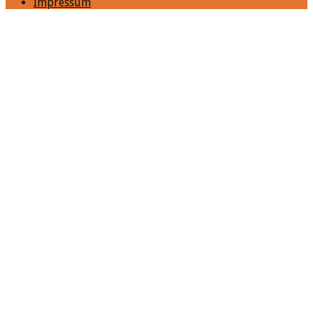
Impressum