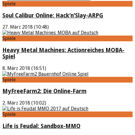
Spiele
Soul Calibur Online: Hack’n’Slay-ARPG
27. März 2018 (10:48)
Spiele
Heavy Metal Machines: Actionreiches MOBA-
Spiel
8. März 2018 (16:51)
Spiele
MyFreeFarm2: Die Online-Farm
2. März 2018 (10:02)
Spiele
Life is Feudal: Sandbox-MMO