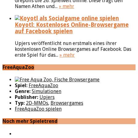
Grepolis die 26. Spielwelt online. Diese trägt den
Namen Athen und...
» mehr
Koyotl: Kostenloses Online-Browsergame
auf Facebook spielen
Upjers veröffentlicht nun erstmals eines ihrer
kostenlosen Online Browsergames auf Facebook. Das
erste Spiel für das...
» mehr
FreeAquaZoo
Spiel:
FreeAquaZoo
Genre:
Simulationen
Publisher:
Upjers
Typ:
2D-MMOs
,
Browsergames
FreeAquaZoo spielen
Noch mehr Spieletrend
YouTube