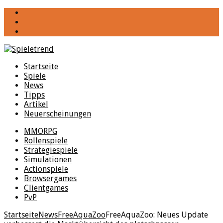
YouTube
Facebook
Twitter
Startseite
Spiele
News
Tipps
Artikel
Neuerscheinungen
MMORPG
Rollenspiele
Strategiespiele
Simulationen
Actionspiele
Browsergames
Clientgames
PvP
Startseite
News
FreeAquaZoo
FreeAquaZoo: Neues Update