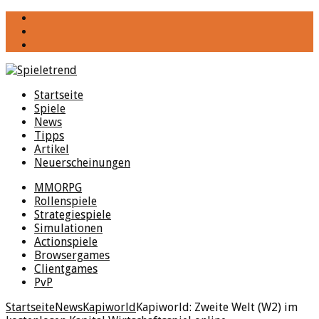
YouTube
Facebook
Twitter
Startseite
Spiele
News
Tipps
Artikel
Neuerscheinungen
MMORPG
Rollenspiele
Strategiespiele
Simulationen
Actionspiele
Browsergames
Clientgames
PvP
Startseite
News
Kapiworld
Kapiworld: Zweite Welt (W2) im