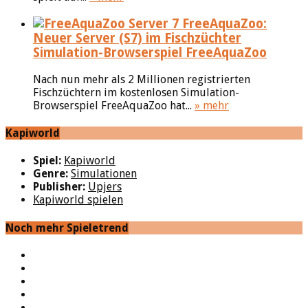
FreeAquaZoo:
Neuer Server (S7) im Fischzüchter
Simulation-Browserspiel FreeAquaZoo
Nach nun mehr als 2 Millionen registrierten
Fischzüchtern im kostenlosen Simulation-
Browserspiel FreeAquaZoo hat...
» mehr
Kapiworld
Spiel:
Kapiworld
Genre:
Simulationen
Publisher:
Upjers
Kapiworld spielen
Noch mehr Spieletrend
YouTube
Facebook
Twitter
Twitch
Google+