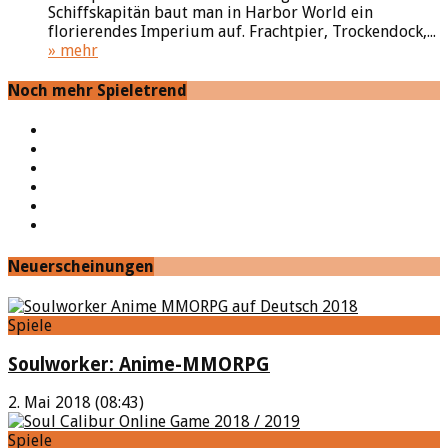
Schiffskapitän baut man in Harbor World ein
florierendes Imperium auf. Frachtpier, Trockendock,...
» mehr
Noch mehr Spieletrend
YouTube
Facebook
Twitter
Twitch
Google+
Feed
Neuerscheinungen
Spiele
Soulworker: Anime-MMORPG
2. Mai 2018 (08:43)
Spiele