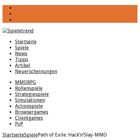
YouTube
Facebook
Twitter
Startseite
Spiele
News
Tipps
Artikel
Neuerscheinungen
MMORPG
Rollenspiele
Strategiespiele
Simulationen
Actionspiele
Browsergames
Clientgames
PvP
Startseite
Spiele
Path of Exile: Hack’n’Slay-MMO