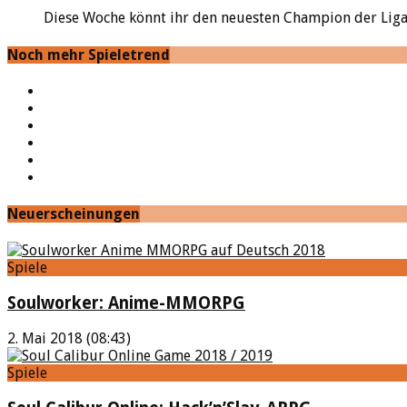
Diese Woche könnt ihr den neuesten Champion der Liga ant
Noch mehr Spieletrend
YouTube
Facebook
Twitter
Twitch
Google+
Feed
Neuerscheinungen
Spiele
Soulworker: Anime-MMORPG
2. Mai 2018 (08:43)
Spiele