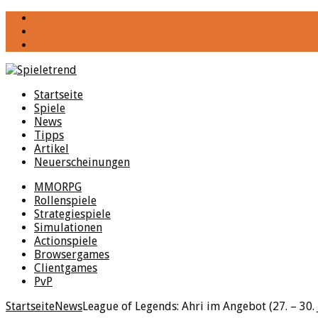
YouTube
Facebook
Twitter
Startseite
Spiele
News
Tipps
Artikel
Neuerscheinungen
MMORPG
Rollenspiele
Strategiespiele
Simulationen
Actionspiele
Browsergames
Clientgames
PvP
Startseite
News
League of Legends: Ahri im Angebot (27. – 30. 