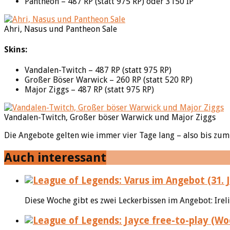
Pantheon – 487 RP (statt 975 RP) oder 3150 IP
Ahri, Nasus und Pantheon Sale
Skins:
Vandalen-Twitch – 487 RP (statt 975 RP)
Großer Böser Warwick – 260 RP (statt 520 RP)
Major Ziggs – 487 RP (statt 975 RP)
Vandalen-Twitch, Großer böser Warwick und Major Ziggs
Die Angebote gelten wie immer vier Tage lang – also bis zum 
Auch interessant
Diese Woche gibt es zwei Leckerbissen im Angebot: Irelia