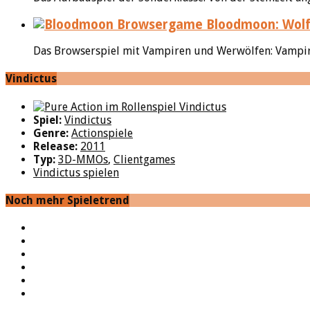
Bloodmoon: Wolf
Das Browserspiel mit Vampiren und Werwölfen: Vampir, 
Vindictus
Spiel:
Vindictus
Genre:
Actionspiele
Release:
2011
Typ:
3D-MMOs
,
Clientgames
Vindictus spielen
Noch mehr Spieletrend
YouTube
Facebook
Twitter
Twitch
Google+
Feed