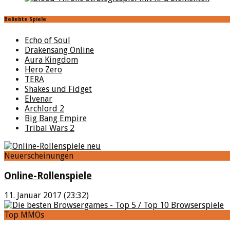
Beliebte Spiele
Echo of Soul
Drakensang Online
Aura Kingdom
Hero Zero
TERA
Shakes und Fidget
Elvenar
Archlord 2
Big Bang Empire
Tribal Wars 2
Neuerscheinungen
Online-Rollenspiele
11. Januar 2017 (23:32)
Top MMOs