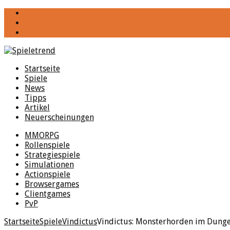
YouTube
Facebook
Twitter
Startseite
Spiele
News
Tipps
Artikel
Neuerscheinungen
MMORPG
Rollenspiele
Strategiespiele
Simulationen
Actionspiele
Browsergames
Clientgames
PvP
Startseite
Spiele
Vindictus
Vindictus: Monsterhorden im Dung