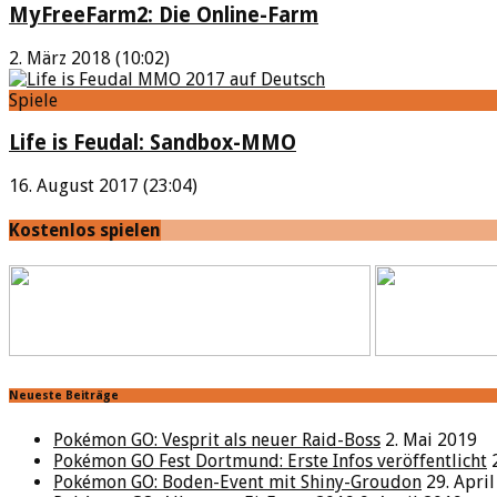
MyFreeFarm2: Die Online-Farm
2. März 2018 (10:02)
Spiele
Life is Feudal: Sandbox-MMO
16. August 2017 (23:04)
Kostenlos spielen
Neueste Beiträge
Pokémon GO: Vesprit als neuer Raid-Boss
2. Mai 2019
Pokémon GO Fest Dortmund: Erste Infos veröffentlicht
Pokémon GO: Boden-Event mit Shiny-Groudon
29. Apri