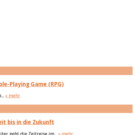
Role-Playing Game (RPG)
...
» mehr
it bis in die Zukunft
er geht die Zeitreise im...
» mehr