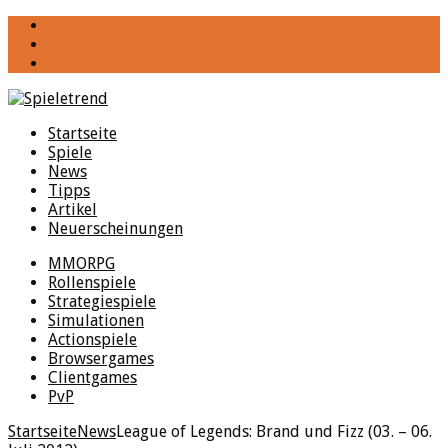
YouTube
Facebook
Twitter
Startseite
Spiele
News
Tipps
Artikel
Neuerscheinungen
MMORPG
Rollenspiele
Strategiespiele
Simulationen
Actionspiele
Browsergames
Clientgames
PvP
Startseite
News
League of Legends: Brand und Fizz (03. – 06.