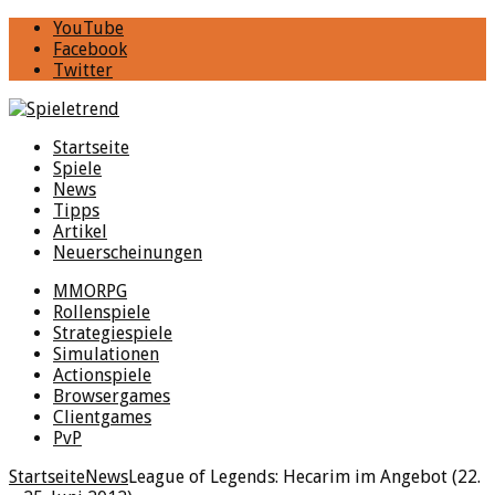
YouTube
Facebook
Twitter
Startseite
Spiele
News
Tipps
Artikel
Neuerscheinungen
MMORPG
Rollenspiele
Strategiespiele
Simulationen
Actionspiele
Browsergames
Clientgames
PvP
Startseite
News
League of Legends: Hecarim im Angebot (22.