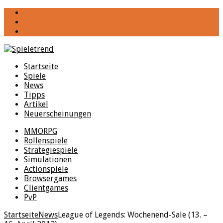
YouTube
Facebook
Twitter
Startseite
Spiele
News
Tipps
Artikel
Neuerscheinungen
MMORPG
Rollenspiele
Strategiespiele
Simulationen
Actionspiele
Browsergames
Clientgames
PvP
Startseite
News
League of Legends: Wochenend-Sale (13. –