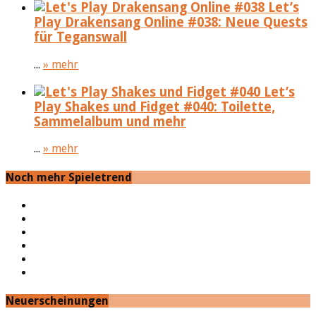
Let’s
Play Drakensang Online #038: Neue Quests
für Teganswall
...
» mehr
Let’s
Play Shakes und Fidget #040: Toilette,
Sammelalbum und mehr
...
» mehr
Noch mehr Spieletrend
YouTube
Facebook
Twitter
Twitch
Google+
Feed
Neuerscheinungen