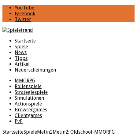
YouTube
Facebook
Twitter
Startseite
Spiele
News
Tipps
Artikel
Neuerscheinungen
MMORPG
Rollenspiele
Strategiespiele
Simulationen
Actionspiele
Browsergames
Clientgames
PvP
Startseite
Spiele
Metin2
Metin2: Oldschool-MMORPG