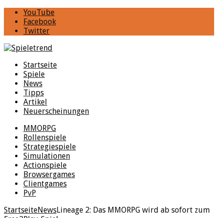
YouTube
Facebook
Twitter
Startseite
Spiele
News
Tipps
Artikel
Neuerscheinungen
MMORPG
Rollenspiele
Strategiespiele
Simulationen
Actionspiele
Browsergames
Clientgames
PvP
Startseite
News
Lineage 2: Das MMORPG wird ab sofort zum