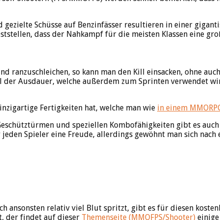
gezielte Schüsse auf Benzinfässer resultieren in einer gigant
tstellen, dass der Nahkampf für die meisten Klassen eine groß
ind ranzuschleichen, so kann man den Kill einsacken, ohne auch
der Ausdauer, welche außerdem zum Sprinten verwendet wird. L
einzigartige Fertigkeiten hat, welche man wie
in einem MMORP
i Geschütztürmen und speziellen Kombofähigkeiten gibt es auc
r jeden Spieler eine Freude, allerdings gewöhnt man sich nach 
ch ansonsten relativ viel Blut spritzt, gibt es für diesen kost
, der findet auf dieser
Themenseite (MMOFPS/Shooter)
einige