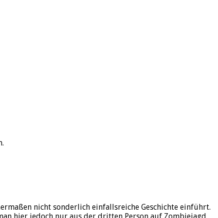
n.
ermaßen nicht sonderlich einfallsreiche Geschichte einführt.
man hier jedoch nur aus der dritten Person auf Zombiejagd