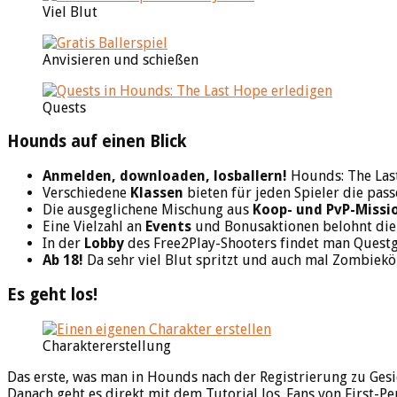
Viel Blut
Anvisieren und schießen
Quests
Hounds auf einen Blick
Anmelden, downloaden, losballern!
Hounds: The Last
Verschiedene
Klassen
bieten für jeden Spieler die pass
Die ausgeglichene Mischung aus
Koop- und PvP-Missi
Eine Vielzahl an
Events
und Bonusaktionen belohnt die a
In der
Lobby
des Free2Play-Shooters findet man Questg
Ab 18!
Da sehr viel Blut spritzt und auch mal Zombieköp
Es geht los!
Charaktererstellung
Das erste, was man in Hounds nach der Registrierung zu Gesi
Danach geht es direkt mit dem Tutorial los. Fans von First