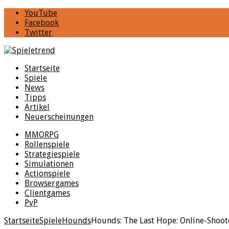
YouTube
Facebook
Twitter
Startseite
Spiele
News
Tipps
Artikel
Neuerscheinungen
MMORPG
Rollenspiele
Strategiespiele
Simulationen
Actionspiele
Browsergames
Clientgames
PvP
Startseite
Spiele
Hounds
Hounds: The Last Hope: Online-Shoot