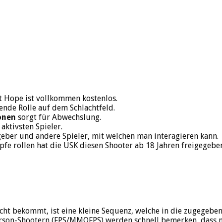
 Hope ist vollkommen kostenlos.
ende Rolle auf dem Schlachtfeld.
onen
sorgt für Abwechslung.
ktivsten Spieler.
eber und andere Spieler, mit welchen man interagieren kann.
fe rollen hat die USK diesen Shooter ab 18 Jahren freigegebe
cht bekommt, ist eine kleine Sequenz, welche in die zugegeben
-Person-Shootern (FPS/MMOFPS) werden schnell bemerken, dass 