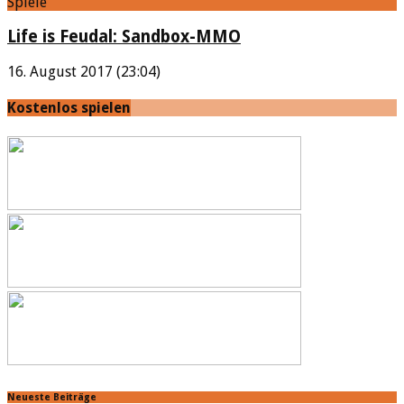
Spiele
Life is Feudal: Sandbox-MMO
16. August 2017 (23:04)
Kostenlos spielen
Neueste Beiträge