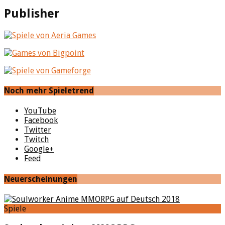
Publisher
Noch mehr Spieletrend
YouTube
Facebook
Twitter
Twitch
Google+
Feed
Neuerscheinungen
Spiele