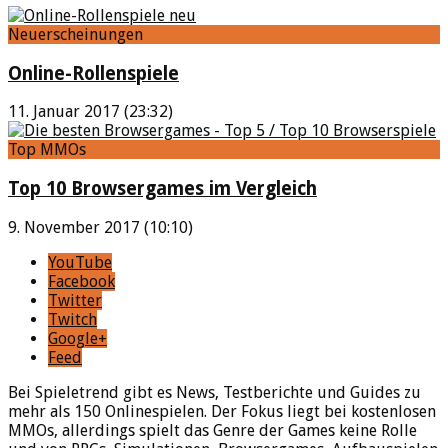
Neuerscheinungen
Online-Rollenspiele
11. Januar 2017 (23:32)
Top MMOs
Top 10 Browsergames im Vergleich
9. November 2017 (10:10)
YouTube
Facebook
Twitter
Twitch
Google+
Feed
Bei Spieletrend gibt es News, Testberichte und Guides zu
mehr als 150 Onlinespielen. Der Fokus liegt bei kostenlosen
MMOs, allerdings spielt das Genre der Games keine Rolle