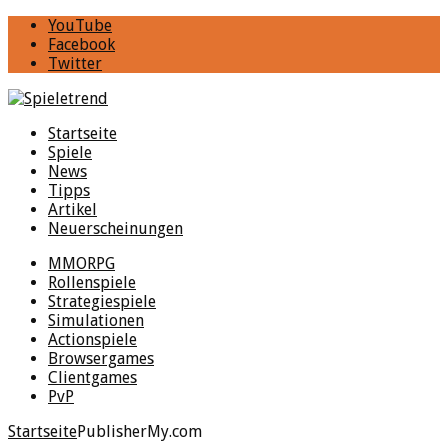
YouTube
Facebook
Twitter
Startseite
Spiele
News
Tipps
Artikel
Neuerscheinungen
MMORPG
Rollenspiele
Strategiespiele
Simulationen
Actionspiele
Browsergames
Clientgames
PvP
Startseite
Publisher
My.com