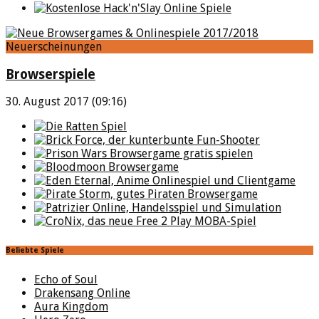
Neuerscheinungen
Browserspiele
30. August 2017 (09:16)
Beliebte Spiele
Echo of Soul
Drakensang Online
Aura Kingdom