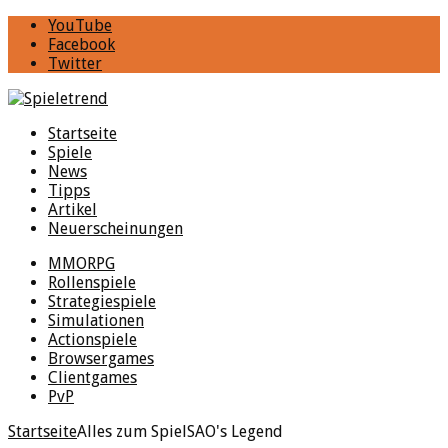
YouTube
Facebook
Twitter
Startseite
Spiele
News
Tipps
Artikel
Neuerscheinungen
MMORPG
Rollenspiele
Strategiespiele
Simulationen
Actionspiele
Browsergames
Clientgames
PvP
Startseite
Alles zum Spiel
SAO's Legend