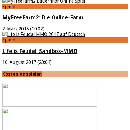
Spiele
MyFreeFarm2: Die Online-Farm
2. März 2018 (10:02)
Spiele
Life is Feudal: Sandbox-MMO
16. August 2017 (23:04)
Kostenlos spielen