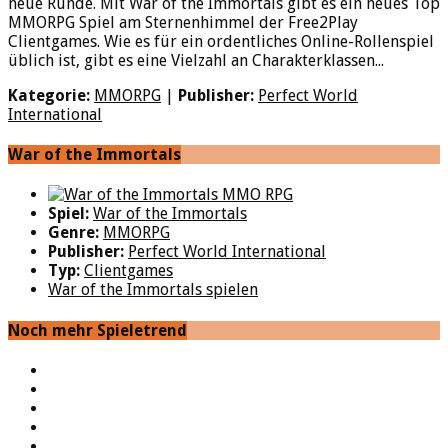
neue Runde. Mit War of the Immortals gibt es ein neues Top
MMORPG Spiel am Sternenhimmel der Free2Play
Clientgames. Wie es für ein ordentliches Online-Rollenspiel
üblich ist, gibt es eine Vielzahl an Charakterklassen...
Kategorie:
MMORPG
|
Publisher:
Perfect World
International
War of the Immortals
Spiel:
War of the Immortals
Genre:
MMORPG
Publisher:
Perfect World International
Typ:
Clientgames
War of the Immortals spielen
Noch mehr Spieletrend
YouTube
Facebook
Twitter
Twitch
Google+