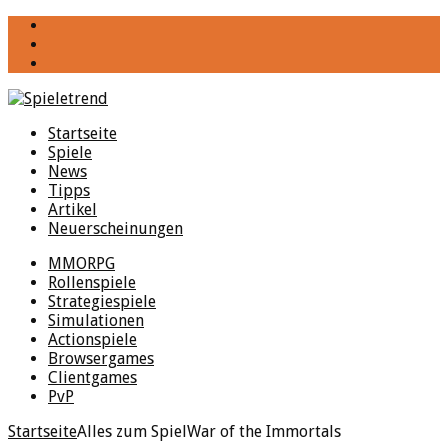
YouTube
Facebook
Twitter
Startseite
Spiele
News
Tipps
Artikel
Neuerscheinungen
MMORPG
Rollenspiele
Strategiespiele
Simulationen
Actionspiele
Browsergames
Clientgames
PvP
Startseite
Alles zum Spiel
War of the Immortals