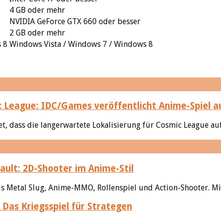
4 GB oder mehr
NVIDIA GeForce GTX 660 oder besser
2 GB oder mehr
 8
Windows Vista / Windows 7 / Windows 8
 League: IDC/Games veröffentlicht Anime-Spiel a
t, dass die langerwartete Lokalisierung für Cosmic League auf
ult: 2D-Shooter im Anime-Stil
aus Metal Slug, Anime-MMO, Rollenspiel und Action-Shooter. Mit
 Das Kriegsspiel für Strategen