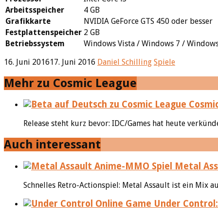
Arbeitsspeicher
4 GB
Grafikkarte
NVIDIA GeForce GTS 450 oder besser
Festplattenspeicher
2 GB
Betriebssystem
Windows Vista / Windows 7 / Windows
16. Juni 2016
17. Juni 2016
Daniel Schilling
Spiele
Mehr zu Cosmic League
Cosmic
Release steht kurz bevor: IDC/Games hat heute verkünde
Auch interessant
Metal Assa
Schnelles Retro-Actionspiel: Metal Assault ist ein Mix 
Under Control: