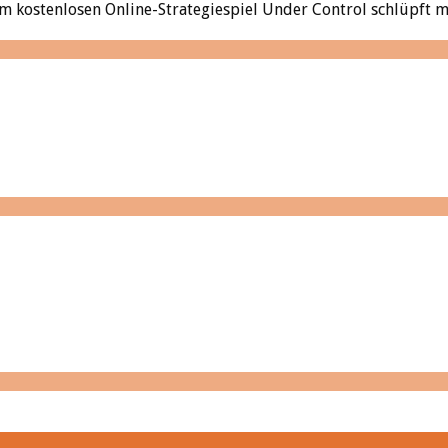
m kostenlosen Online-Strategiespiel Under Control schlüpft ma