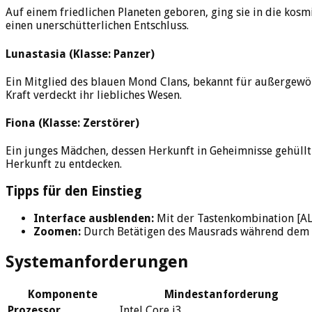
Auf einem friedlichen Planeten geboren, ging sie in die kosm
einen unerschütterlichen Entschluss.
Lunastasia (Klasse: Panzer)
Ein Mitglied des blauen Mond Clans, bekannt für außergewöh
Kraft verdeckt ihr liebliches Wesen.
Fiona (Klasse: Zerstörer)
Ein junges Mädchen, dessen Herkunft in Geheimnisse gehüllt is
Herkunft zu entdecken.
Tipps für den Einstieg
Interface ausblenden:
Mit der Tastenkombination [ALT
Zoomen:
Durch Betätigen des Mausrads während dem H
Systemanforderungen
Komponente
Mindestanforderung
Prozessor
Intel Core i3