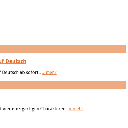
uf Deutsch
 Deutsch ab sofort...
» mehr
 vier einzigartigen Charakteren...
» mehr