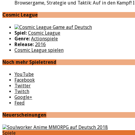
Browsergame, Strategie und Taktik: Auf in den Kampf! I
Cosmic League
Spiel:
Cosmic League
Genre:
Actionspiele
Release:
2016
Cosmic League spielen
Noch mehr Spieletrend
YouTube
Facebook
Twitter
Twitch
Google+
Feed
Neuerscheinungen
Spiele