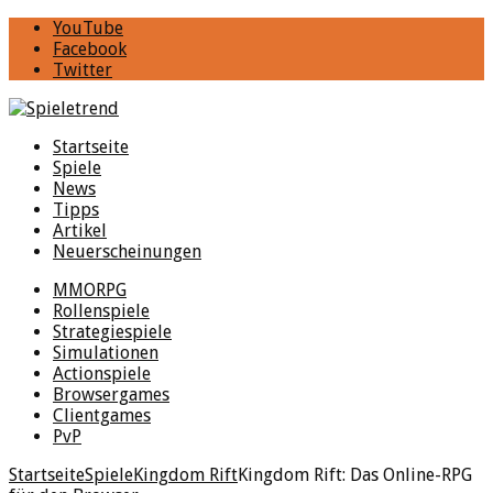
YouTube
Facebook
Twitter
Startseite
Spiele
News
Tipps
Artikel
Neuerscheinungen
MMORPG
Rollenspiele
Strategiespiele
Simulationen
Actionspiele
Browsergames
Clientgames
PvP
Startseite
Spiele
Kingdom Rift
Kingdom Rift: Das Online-RPG