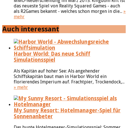
MMO-Neuerscheinung im März 2015: Kingdom Rift ist
das neueste Spiel von Reality Squared Games - auch
als R2Games bekannt - welches schon morgen in die...
»
mehr
Auch interessant
Harbor World: Das neue Schiff
Simulationsspiel
Als Kapitän auf hoher See: Als angehender
Schiffskapitän baut man in Harbor World ein
florierendes Imperium auf. Frachtpier, Trockendock,...
» mehr
My Sunny Resort: Hotelmanager-Spiel für
Sonnenanbeter
Das bunte Hotelmanager-Simulationsspiel: Sommer,