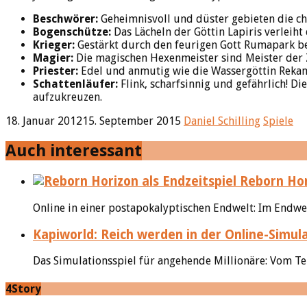
Beschwörer:
Geheimnisvoll und düster gebieten die ch
Bogenschütze:
Das Lächeln der Göttin Lapiris verleih
Krieger:
Gestärkt durch den feurigen Gott Rumapark best
Magier:
Die magischen Hexenmeister sind Meister der Z
Priester:
Edel und anmutig wie die Wassergöttin Rekami
Schattenläufer:
Flink, scharfsinnig und gefährlich! D
aufzukreuzen.
18. Januar 2012
15. September 2015
Daniel Schilling
Spiele
Auch interessant
Reborn Hor
Online in einer postapokalyptischen Endwelt: Im Endwe
Kapiworld: Reich werden in der Online-Simul
Das Simulationsspiel für angehende Millionäre: Vom Tel
4Story