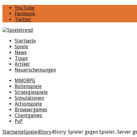
YouTube
Facebook
Twitter
Startseite
Spiele
News
Tipps
Artikel
Neuerscheinungen
MMORPG
Rollenspiele
Strategiespiele
Simulationen
Actionspiele
Browsergames
Clientgames
PvP
Startseite
Spiele
4Story
4Story: Spieler gegen Spieler, Server g