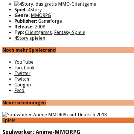
Spiel:
4Story
Genre:
MMORPG
Publisher:
Gameforge
Release:
2008
Typ:
Clientgames
,
Fantasy-Spiele
4Story spielen
Noch mehr Spieletrend
YouTube
Facebook
Twitter
Twitch
Google+
Feed
Neuerscheinungen
Spiele
Soulworker: Anime-MMORPG