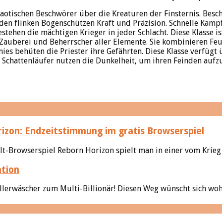
aotischen Beschwörer über die Kreaturen der Finsternis. Besc
t den flinken Bogenschützen Kraft und Präzision. Schnelle Kam
ehen die mächtigen Krieger in jeder Schlacht. Diese Klasse is
auberei und Beherrscher aller Elemente. Sie kombinieren Feuer
es behüten die Priester ihre Gefährten. Diese Klasse verfügt
ie Schattenläufer nutzen die Dunkelheit, um ihren Feinden auf
izon: Endzeitstimmung im gratis Browserspiel
lt-Browserspiel Reborn Horizon spielt man in einer vom Krieg
ation
lerwäscher zum Multi-Billionär! Diesen Weg wünscht sich wohl