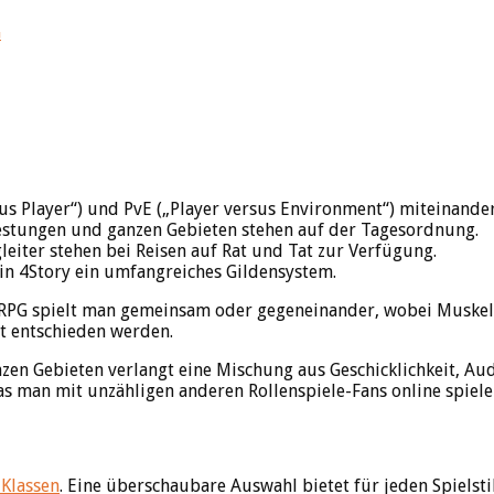
s Player“) und PvE („Player versus Environment“) miteinander
stungen und ganzen Gebieten stehen auf der Tagesordnung.
iter stehen bei Reisen auf Rat und Tat zur Verfügung.
n 4Story ein umfangreiches Gildensystem.
MMORPG spielt man gemeinsam oder gegeneinander, wobei Musk
st entschieden werden.
n Gebieten verlangt eine Mischung aus Geschicklichkeit, Aud
das man mit unzähligen anderen Rollenspiele-Fans online spiele
lassen
. Eine überschaubare Auswahl bietet für jeden Spielsti