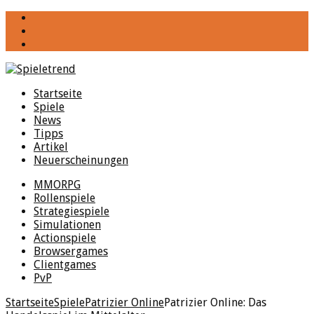
YouTube
Facebook
Twitter
Startseite
Spiele
News
Tipps
Artikel
Neuerscheinungen
MMORPG
Rollenspiele
Strategiespiele
Simulationen
Actionspiele
Browsergames
Clientgames
PvP
Startseite
Spiele
Patrizier Online
Patrizier Online: Das