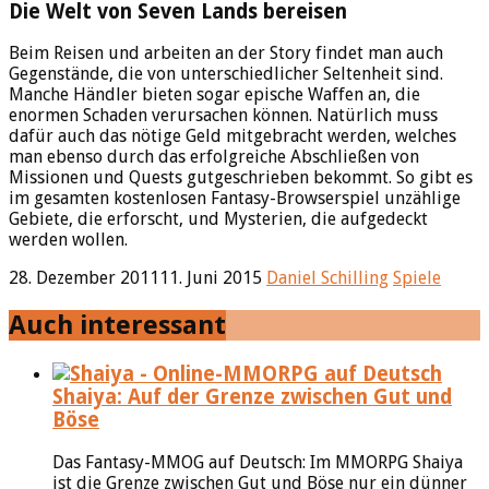
Die Welt von Seven Lands bereisen
Beim Reisen und arbeiten an der Story findet man auch
Gegenstände, die von unterschiedlicher Seltenheit sind.
Manche Händler bieten sogar epische Waffen an, die
enormen Schaden verursachen können. Natürlich muss
dafür auch das nötige Geld mitgebracht werden, welches
man ebenso durch das erfolgreiche Abschließen von
Missionen und Quests gutgeschrieben bekommt. So gibt es
im gesamten kostenlosen Fantasy-Browserspiel unzählige
Gebiete, die erforscht, und Mysterien, die aufgedeckt
werden wollen.
28. Dezember 2011
11. Juni 2015
Daniel Schilling
Spiele
Auch interessant
Shaiya: Auf der Grenze zwischen Gut und
Böse
Das Fantasy-MMOG auf Deutsch: Im MMORPG Shaiya
ist die Grenze zwischen Gut und Böse nur ein dünner