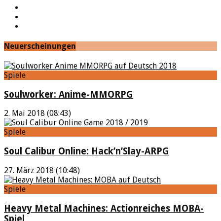
Twitch
Google+
Feed
Neuerscheinungen
Spiele
Soulworker: Anime-MMORPG
2. Mai 2018 (08:43)
Spiele
Soul Calibur Online: Hack’n’Slay-ARPG
27. März 2018 (10:48)
Spiele
Heavy Metal Machines: Actionreiches MOBA-
Spiel