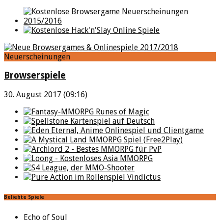
Neuerscheinungen
Browserspiele
30. August 2017 (09:16)
Beliebte Spiele
Echo of Soul