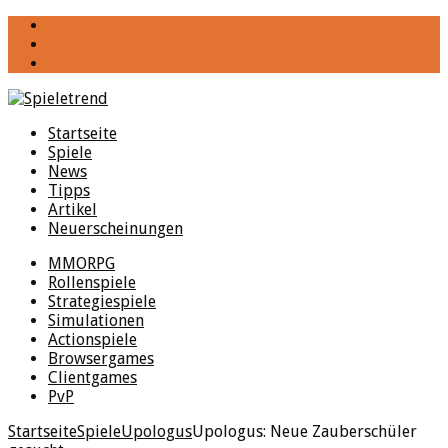
YouTube
Facebook
Twitter
Startseite
Spiele
News
Tipps
Artikel
Neuerscheinungen
MMORPG
Rollenspiele
Strategiespiele
Simulationen
Actionspiele
Browsergames
Clientgames
PvP
Startseite
Spiele
Upologus
Upologus: Neue Zauberschüler