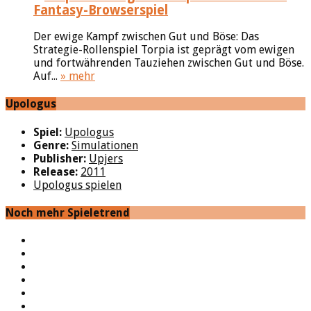
Fantasy-Browserspiel
Der ewige Kampf zwischen Gut und Böse: Das
Strategie-Rollenspiel Torpia ist geprägt vom ewigen
und fortwährenden Tauziehen zwischen Gut und Böse.
Auf...
» mehr
Upologus
Spiel:
Upologus
Genre:
Simulationen
Publisher:
Upjers
Release:
2011
Upologus spielen
Noch mehr Spieletrend
YouTube
Facebook
Twitter
Twitch
Google+
Feed