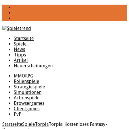
YouTube
Facebook
Twitter
Startseite
Spiele
News
Tipps
Artikel
Neuerscheinungen
MMORPG
Rollenspiele
Strategiespiele
Simulationen
Actionspiele
Browsergames
Clientgames
PvP
Startseite
Spiele
Torpia
Torpia: Kostenloses Fantasy-