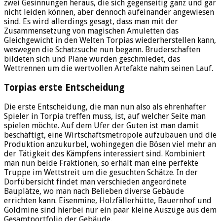
zwei Gesinnungen heraus, die sich gegenseitig ganz und gar
nicht leiden können, aber dennoch aufeinander angewiesen
sind. Es wird allerdings gesagt, dass man mit der
Zusammensetzung von magischen Amuletten das
Gleichgewicht in den Welten Torpias wiederherstellen kann,
weswegen die Schatzsuche nun begann. Bruderschaften
bildeten sich und Pläne wurden geschmiedet, das
Wettrennen um die wertvollen Artefakte nahm seinen Lauf.
Torpias erste Entscheidung
Die erste Entscheidung, die man nun also als ehrenhafter
Spieler in Torpia treffen muss, ist, auf welcher Seite man
spielen möchte. Auf dem Ufer der Guten ist man damit
beschäftigt, eine Wirtschaftsmetropole aufzubauen und die
Produktion anzukurbel, wohingegen die Bösen viel mehr an
der Tätigkeit des Kämpfens interessiert sind. Kombiniert
man nun beide Fraktionen, so erhält man eine perfekte
Truppe im Wettstreit um die gesuchten Schätze. In der
Dorfübersicht findet man verschieden angeordnete
Bauplätze, wo man nach Belieben diverse Gebäude
errichten kann. Eisenmine, Holzfällerhütte, Bauernhof und
Goldmine sind hierbei nur ein paar kleine Auszüge aus dem
Gesamtportfolio der Gebäude.