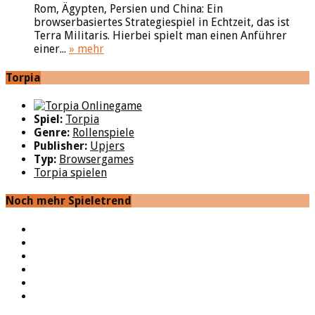
Rom, Ägypten, Persien und China: Ein
browserbasiertes Strategiespiel in Echtzeit, das ist
Terra Militaris. Hierbei spielt man einen Anführer
einer...
» mehr
Torpia
Spiel:
Torpia
Genre:
Rollenspiele
Publisher:
Upjers
Typ:
Browsergames
Torpia spielen
Noch mehr Spieletrend
YouTube
Facebook
Twitter
Twitch
Google+
Feed