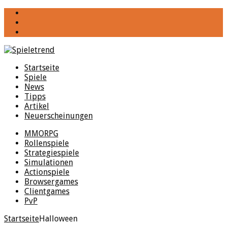
YouTube
Facebook
Twitter
Startseite
Spiele
News
Tipps
Artikel
Neuerscheinungen
MMORPG
Rollenspiele
Strategiespiele
Simulationen
Actionspiele
Browsergames
Clientgames
PvP
Startseite
Halloween