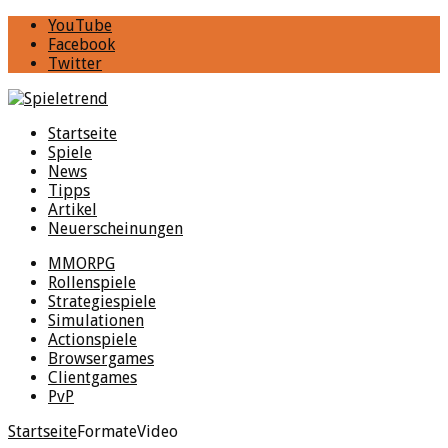
YouTube
Facebook
Twitter
Startseite
Spiele
News
Tipps
Artikel
Neuerscheinungen
MMORPG
Rollenspiele
Strategiespiele
Simulationen
Actionspiele
Browsergames
Clientgames
PvP
Startseite
Formate
Video