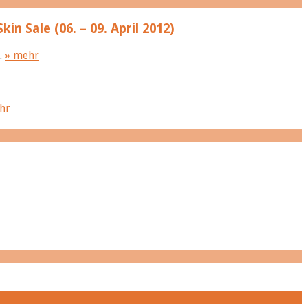
n Sale (06. – 09. April 2012)
.
» mehr
hr