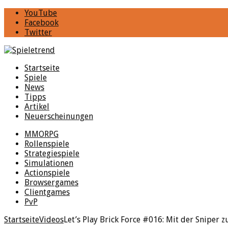
YouTube
Facebook
Twitter
Startseite
Spiele
News
Tipps
Artikel
Neuerscheinungen
MMORPG
Rollenspiele
Strategiespiele
Simulationen
Actionspiele
Browsergames
Clientgames
PvP
Startseite
Videos
Let’s Play Brick Force #016: Mit der Sniper z