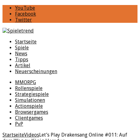
YouTube
Facebook
Twitter
Startseite
Spiele
News
Tipps
Artikel
Neuerscheinungen
MMORPG
Rollenspiele
Strategiespiele
Simulationen
Actionspiele
Browsergames
Clientgames
PvP
Startseite
Videos
Let’s Play Drakensang Online #011: Auf