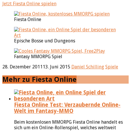
Jetzt Fiesta Online spielen
Fiesta Online
Epische Bosse und Dungeons
Fantasy MMORPG Spiel
28. Dezember 2011
13. Juni 2015
Daniel Schilling
Spiele
Mehr zu Fiesta Online
Fiesta Online Test: Verzaubernde Online-
Welt im Fantasy-MMO
Beim kostenlosen MMORPG Fiesta Online handelt es
sich um ein Online-Rollenspiel, welches weltweit