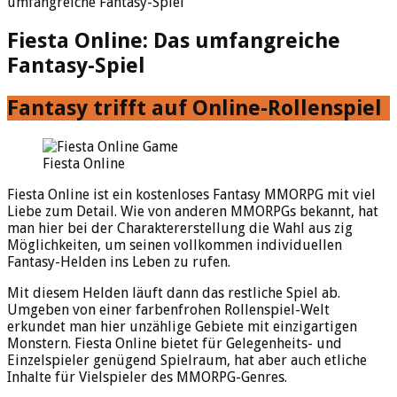
umfangreiche Fantasy-Spiel
Fiesta Online: Das umfangreiche
Fantasy-Spiel
Fantasy trifft auf Online-Rollenspiel
Fiesta Online
Fiesta Online ist ein kostenloses Fantasy MMORPG mit viel
Liebe zum Detail. Wie von anderen MMORPGs bekannt, hat
man hier bei der Charaktererstellung die Wahl aus zig
Möglichkeiten, um seinen vollkommen individuellen
Fantasy-Helden ins Leben zu rufen.
Mit diesem Helden läuft dann das restliche Spiel ab.
Umgeben von einer farbenfrohen Rollenspiel-Welt
erkundet man hier unzählige Gebiete mit einzigartigen
Monstern. Fiesta Online bietet für Gelegenheits- und
Einzelspieler genügend Spielraum, hat aber auch etliche
Inhalte für Vielspieler des MMORPG-Genres.