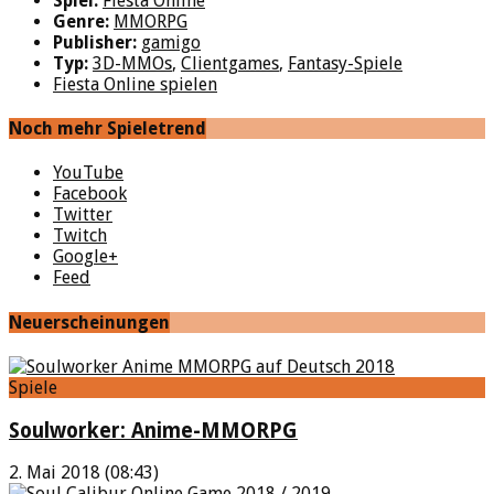
Spiel:
Fiesta Online
Genre:
MMORPG
Publisher:
gamigo
Typ:
3D-MMOs
,
Clientgames
,
Fantasy-Spiele
Fiesta Online spielen
Noch mehr Spieletrend
YouTube
Facebook
Twitter
Twitch
Google+
Feed
Neuerscheinungen
Spiele
Soulworker: Anime-MMORPG
2. Mai 2018 (08:43)