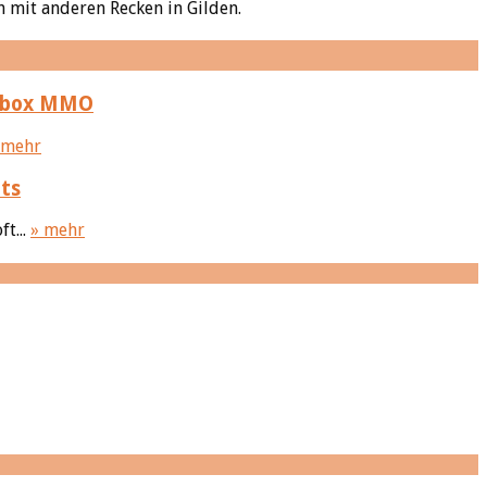
 mit anderen Recken in Gilden.
ndbox MMO
 mehr
uts
t...
» mehr