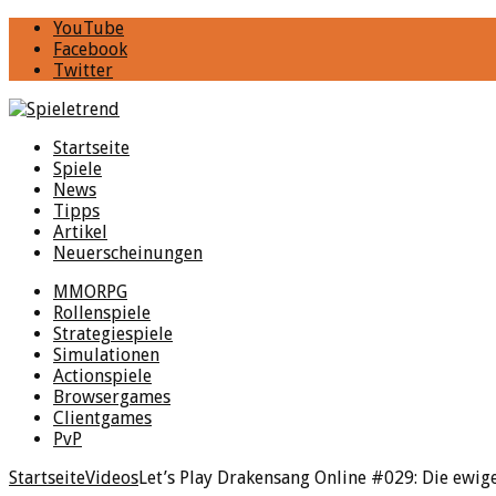
YouTube
Facebook
Twitter
Startseite
Spiele
News
Tipps
Artikel
Neuerscheinungen
MMORPG
Rollenspiele
Strategiespiele
Simulationen
Actionspiele
Browsergames
Clientgames
PvP
Startseite
Videos
Let’s Play Drakensang Online #029: Die ewig