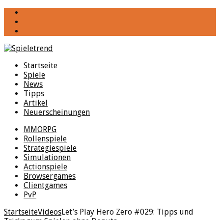
YouTube
Facebook
Twitter
Startseite
Spiele
News
Tipps
Artikel
Neuerscheinungen
MMORPG
Rollenspiele
Strategiespiele
Simulationen
Actionspiele
Browsergames
Clientgames
PvP
Startseite
Videos
Let’s Play Hero Zero #029: Tipps und