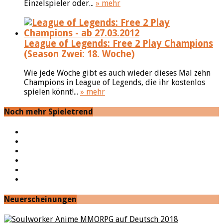
Einzelspieler oder...
» mehr
League of Legends: Free 2 Play Champions
(Season Zwei: 18. Woche)
Wie jede Woche gibt es auch wieder dieses Mal zehn
Champions in League of Legends, die ihr kostenlos
spielen könnt!...
» mehr
Noch mehr Spieletrend
YouTube
Facebook
Twitter
Twitch
Google+
Feed
Neuerscheinungen