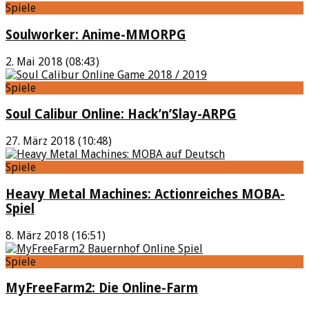
Spiele
Soulworker: Anime-MMORPG
2. Mai 2018 (08:43)
Spiele
Soul Calibur Online: Hack’n’Slay-ARPG
27. März 2018 (10:48)
Spiele
Heavy Metal Machines: Actionreiches MOBA-
Spiel
8. März 2018 (16:51)
Spiele
MyFreeFarm2: Die Online-Farm